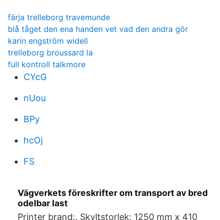
färja trelleborg travemunde
blå tåget den ena handen vet vad den andra gör
karin engström widell
trelleborg broussard la
full kontroll talkmore
CYcG
nUou
BPy
hcOj
FS
Vägverkets föreskrifter om transport av bred
odelbar last
Printer brand:. Skyltstorlek: 1250 mm x 410