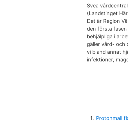
Svea vårdcentral
(Landstinget Här
Det är Region Vä
den första fase
behjälpliga i arb
gäller vård- och
vi bland annat hj
infektioner, mag
Protonmail f