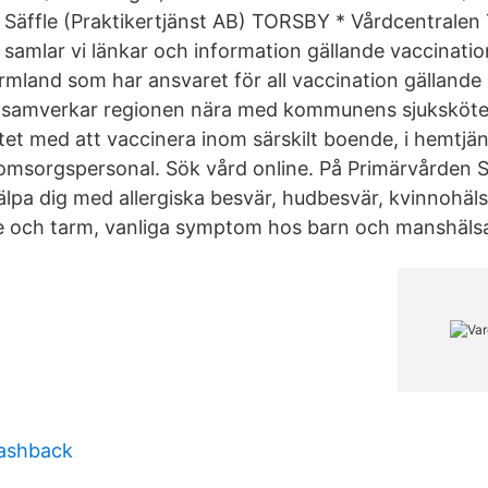
 Säffle (Praktikertjänst AB) TORSBY * Vårdcentralen
 samlar vi länkar och information gällande vaccinati
rmland som har ansvaret för all vaccination gällande 
n samverkar regionen nära med kommunens sjuksköte
etet med att vaccinera inom särskilt boende, i hemtjä
 omsorgspersonal. Sök vård online. På Primärvården 
älpa dig med allergiska besvär, hudbesvär, kvinnohäls
e och tarm, vanliga symptom hos barn och manshälsa.
lashback