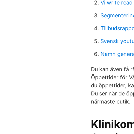
Vi write read 
Segmentering
Tillbudsrappo
Svensk youtu
Namn genera
Du kan även få rå
Öppettider för V
du öppettider, k
Du ser när de öp
närmaste butik.
Kliniko