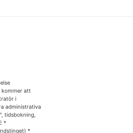
else
u kommer att
ratör i
a administrativa
", tidsbokning,
E *
ndstinget) *