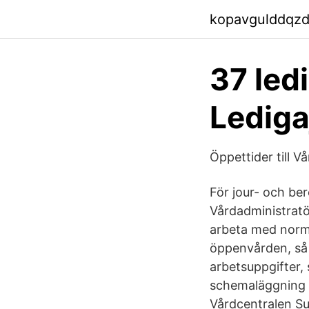
kopavgulddqzd
37 led
Lediga
Öppettider till 
För jour- och b
Vårdadministrat
arbeta med norm
öppenvården, så
arbetsuppgifter, 
schemaläggning s
Vårdcentralen Su