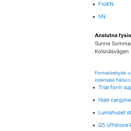
FIoKN
hN
Anslutna fysi
Sunne Sommar
Kolsnäsvägen 
Formaldehyde can
odensala hälsoce
Trial form su
Hiab cargote
Lumahuset s
G5 offshore 