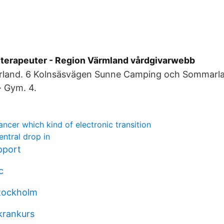
oterapeuter - Region Värmland vårdgivarwebb
land. 6 Kolnsäsvägen Sunne Camping och Sommarla
· Gym. 4.
cer which kind of electronic transition
ntral drop in
pport
c
tockholm
krankurs