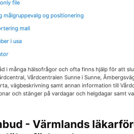
only file
 målgruppevalg og positionering
rtering mall
ber i usa
tor
d i många hälsofrågor och ofta finns hjälp för att slu
årdcentral, Vårdcentralen Sunne i Sunne, Åmbergsväg
arta, vägbeskrivning samt annan information till Vård
pnar och stänger på vardagar och helgdagar samt var
mbud - Värmlands läkarför