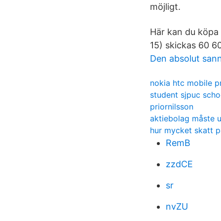
möjligt.
Här kan du köpa 
15) skickas 60 60
Den absolut sann
nokia htc mobile p
student sjpuc sch
priornilsson
aktiebolag måste ut
hur mycket skatt 
RemB
zzdCE
sr
nvZU