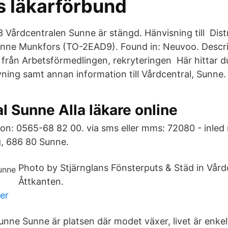
s läkarförbund
 Vårdcentralen Sunne är stängd. Hänvisning till Dist
nne Munkfors (TO-2EAD9). Found in: Neuvoo. Descri
 från Arbetsförmedlingen, rekryteringen Här hittar d
vning samt annan information till Vårdcentral, Sunne.
l Sunne Alla läkare online
on: 0565-68 82 00. via sms eller mms: 72080 - inle
, 686 80 Sunne.
Photo by Stjärnglans Fönsterputs & Städ in Vård
Åttkanten.
der
sunne Sunne är platsen där modet växer, livet är enkelt