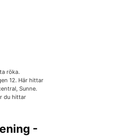
ta röka.
en 12. Här hittar
central, Sunne.
 du hittar
ening -