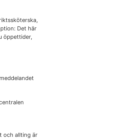
riktssköterska,
ption: Det här
u öppettider,
d meddelandet
centralen
 och allting är