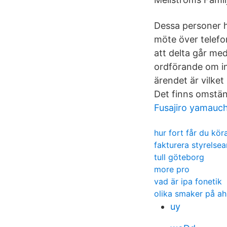
Dessa personer ha
möte över telefo
att delta går med
ordförande om in
ärendet är vilket
Det finns omständ
Fusajiro yamauch
hur fort får du kö
fakturera styrelse
tull göteborg
more pro
vad är ipa fonetik
olika smaker på ahl
uy