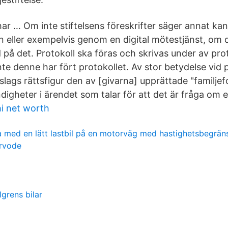
r … Om inte stiftelsens föreskrifter säger annat kan 
n eller exempelvis genom en digital mötestjänst, om 
 på det. Protokoll ska föras och skrivas under av pro
te denne har fört protokollet. Av stor betydelse vid
 slags rättsfigur den av [givarna] upprättade "familje
igheter i ärendet som talar för att det är fråga om e
i net worth
ra med en lätt lastbil på en motorväg med hastighetsbegrän
arvode
grens bilar