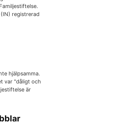
amiljestiftelse.
(IN) registrerad
inte hjälpsamma.
t var "dåligt och
estiftelse är
ubblar