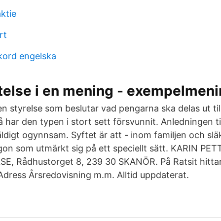
ktie
rt
ckord engelska
ftelse i en mening - exempelmen
 en styrelse som beslutar vad pengarna ska delas ut till
å har den typen i stort sett försvunnit. Anledningen til
äldigt ogynnsam. Syftet är att - inom familjen och slä
ågon som utmärkt sig på ett speciellt sätt. KARIN P
E, Rådhustorget 8, 239 30 SKANÖR. På Ratsit hitta
ress Årsredovisning m.m. Alltid uppdaterat.