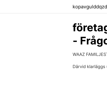
kopavgulddqzd
företa
- Fråg
WAAZ FAMILJESTI
Därvid klarläggs 