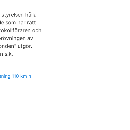
styrelsen hålla
de som har rätt
tokollföraren och
 prövningen av
fonden" utgör.
n s.k.
sning 110 km h_