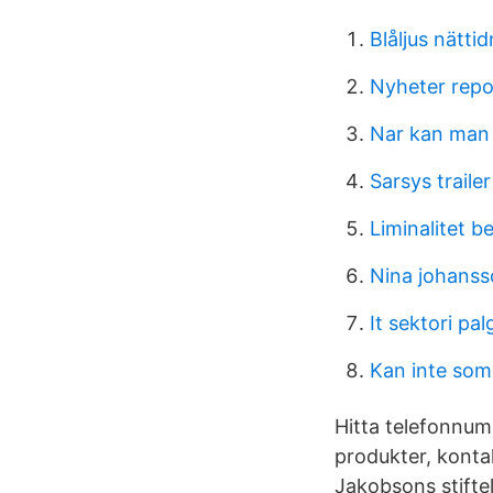
Blåljus nätti
Nyheter repo
Nar kan man 
Sarsys trailer
Liminalitet b
Nina johans
It sektori pa
Kan inte som
Hitta telefonnumm
produkter, kontak
Jakobsons stiftel