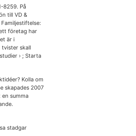
-8259. På
n till VD &
amiljestiftelse:
ett företag har
t är i
tvister skall
udier › ; Starta
uktidéer? Kolla om
lse skapades 2007
at en summa
gande.
ssa stadgar