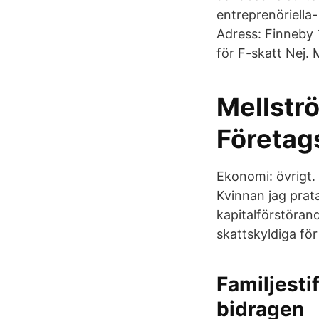
entreprenöriella-
Adress: Finneby 
för F-skatt Nej.
Mellströ
Företags
Ekonomi: övrigt.
Kvinnan jag prat
kapitalförstörande
skattskyldiga för
Familjesti
bidragen