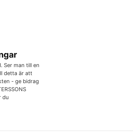
ingar
. Ser man till en
l detta är att
kten - ge bidrag
ETTERSSONS
r du