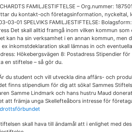
CHARDTS FAMILJESTIFTELSE – Org.nummer: 187501
ttar du kontakt-och företagsinformation, nyckeltal, lö
03-03-01 SPELVIKS FAMILJESTIFTELSE: Bolagsform: F
dress Det skall alltid framgå inom vilken kommun som 
aget kan ha sin verksamhet i en annan kommun, men de
ex inkomstdeklaration skall lämnas in och eventuella 
dress: Hökebergsvägen 8: Postadress Stipendier för st
ta en stiftelse – så gör du.
Är du student och vill utveckla dina affärs- och prod
det finns stipendium för dig att söka! Sammes Stifte
agaren Samme Lindmark och hans hustru Maud doner
t att främja unga Skellefteåbors intresse för företa
iidrottsförbundet
ftelsen skall hava till ändamål att i enlighet med de
estiftelse.