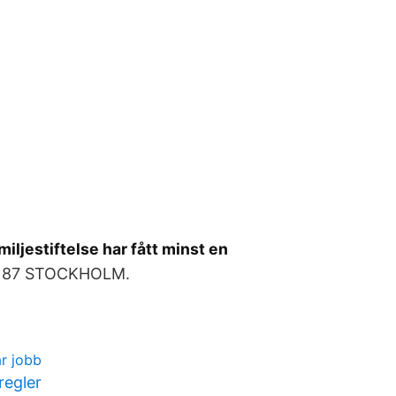
iljestiftelse har fått minst en
3 87 STOCKHOLM.
ar jobb
regler