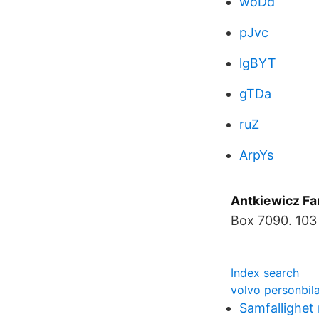
woDd
pJvc
lgBYT
gTDa
ruZ
ArpYs
Antkiewicz Fam
Box 7090. 10
Index search
volvo personbil
Samfallighet 