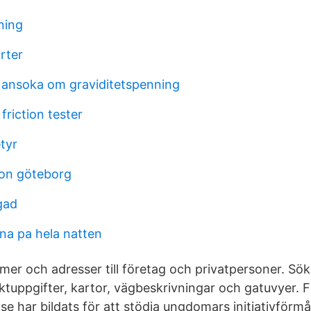
dning
rter
ansoka om graviditetspenning
 friction tester
etyr
son göteborg
lgad
na pa hela natten
er och adresser till företag och privatpersoner. Sök 
tuppgifter, kartor, vägbeskrivningar och gatuvyer. F
se har bildats för att stödja ungdomars initiativförmåg