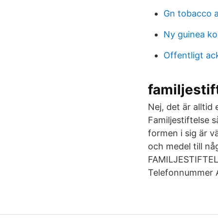
Gn tobacco a
Ny guinea ko
Offentligt a
familjesti
Nej, det är alltid
Familjestiftelse s
formen i sig är v
och medel till n
FAMILJESTIFTELS
Telefonnummer Ad