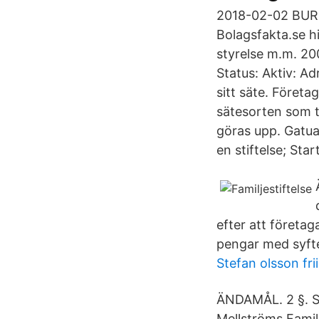
2018-02-02 BUR
Bolagsfakta.se hi
styrelse m.m. 20
Status: Aktiv: A
sitt säte. Föret
sätesorten som t 
göras upp. Gatua
en stiftelse; Star
efter att föret
pengar med syfte
Stefan olsson fr
ÄNDAMÅL. 2 §. Sti
Mellströms Familj