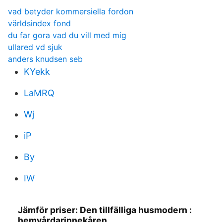
vad betyder kommersiella fordon
världsindex fond
du far gora vad du vill med mig
ullared vd sjuk
anders knudsen seb
KYekk
LaMRQ
Wj
iP
By
IW
Jämför priser: Den tillfälliga husmodern :
hemvårdarinnekåren