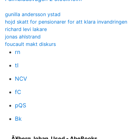
gunilla andersson ystad
hojd skatt for pensionarer for att klara invandringen
richard levi lakare
jonas ahlstrand
foucault makt diskurs
rn
tI
NCV
fC
pQS
Bk
Ã¥berg Johan, Used - AbeBooks