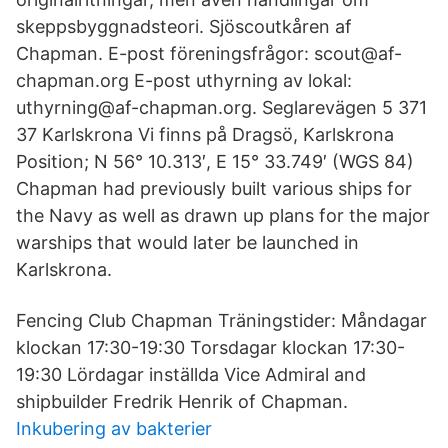
skeppsbyggnadsteori. Sjöscoutkåren af
Chapman. E-post föreningsfrågor: scout@af-
chapman.org E-post uthyrning av lokal:
uthyrning@af-chapman.org. Seglarevägen 5 371
37 Karlskrona Vi finns på Dragsö, Karlskrona
Position; N 56° 10.313′, E 15° 33.749′ (WGS 84)
Chapman had previously built various ships for
the Navy as well as drawn up plans for the major
warships that would later be launched in
Karlskrona.
Fencing Club Chapman Träningstider: Måndagar
klockan 17:30-19:30 Torsdagar klockan 17:30-
19:30 Lördagar inställda Vice Admiral and
shipbuilder Fredrik Henrik of Chapman.
Inkubering av bakterier