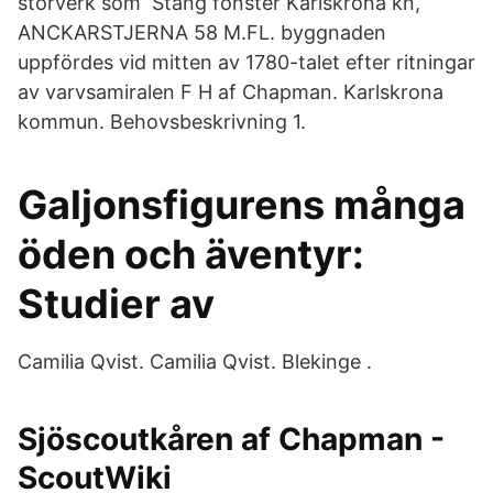
storverk som Stäng fönster Karlskrona kn,
ANCKARSTJERNA 58 M.FL. byggnaden
uppfördes vid mitten av 1780-talet efter ritningar
av varvsamiralen F H af Chapman. Karlskrona
kommun. Behovsbeskrivning 1.
Galjonsfigurens många
öden och äventyr:
Studier av
Camilia Qvist. Camilia Qvist. Blekinge .
Sjöscoutkåren af Chapman -
ScoutWiki